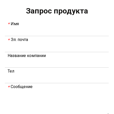
Запрос продукта
Имя
*
Эл. почта
*
В 2023 году Weyeah power провела важную ежегодную встречу в середине года в международном отеле Шичжоу в г. Энши.
Название компании
В совещании, которое провели руководители компани
Тел
Сообщение
*