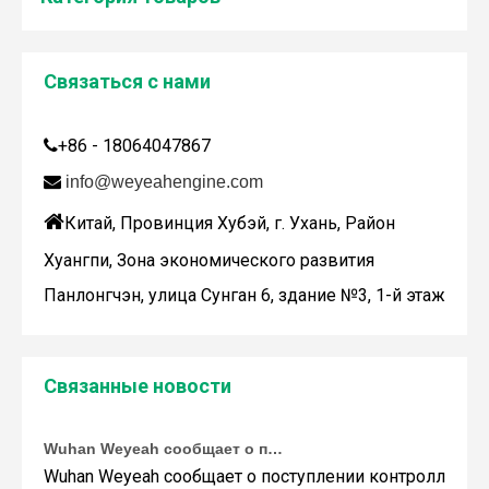
Связаться с нами
Дженбахер забрал 200673
+86 - 18064047867

WY200673

info@weyeahengine.com

Китай, Провинция Хубэй, г. Ухань, Район
Хуангпи, Зона экономического развития
Панлонгчэн, улица Сунган 6, здание №3, 1-й этаж
Связанные новости
Wuhan Weyeah сообщает о поступлении контроллеров и модулей Allen-Bradley!
Wuhan Weyeah сообщает о поступлении контроллеров и