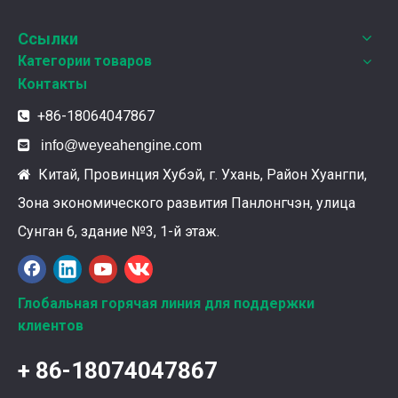
В этот полный веселья и уюта момент, 25 декабря 2
Ссылки
Категории товаров
Контакты
+86-18064047867


info@weyeahengine.com
Китай, Провинция Хубэй, г. Ухань, Район Хуангпи,

Зона экономического развития Панлонгчэн, улица
Сунган 6, здание №3, 1-й этаж.
Ознакомление с подшипниками шатунных коленчатых валов Weyeah
Подшипники шатунных коленчатых валов Weyeah Pow
Глобальная горячая линия для поддержки
клиентов
+ 86-18074047867