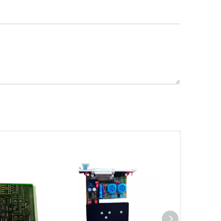
Weyeah Power отмечает канун Нового Года и торжественно разделяет радость праздника!
В этот полный веселья и уюта момент, 25 д
Ознакомление с подшипниками шатунных коленчатых валов Weyeah
Подшипники шатунных коленчатых валов Wey