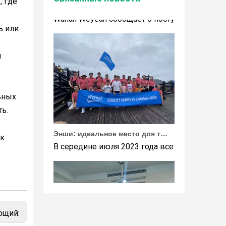
, где
Wuhan Weyeah сообщает о поступлении контро
ь или
ы
ьных
ь.
Энши: идеальное место для тимбилдинга Weyeah
В середине июля 2023 года все сотрудники 
 к
ющий: