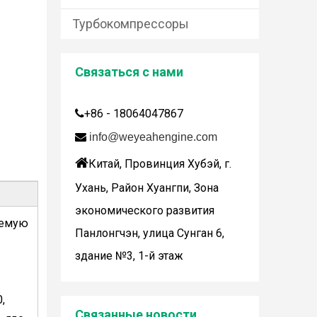
Турбокомпрессоры
Связаться с нами
+86 - 18064047867


info@weyeahengine.com

Китай, Провинция Хубэй, г.
Дженбахер забрал 200673
WY200673
Ухань, Район Хуангпи, Зона
экономического развития
уемую
Панлонгчэн, улица Сунган 6,
здание №3, 1-й этаж
,
Wuhan Weyeah сообщает о поступлении контроллеров и модулей Allen-Bradley!
Связанные новости