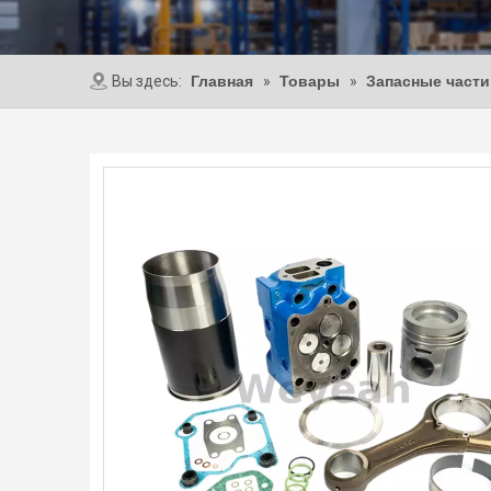
Вы здесь:
Главная
»
Товары
»
Запасные част