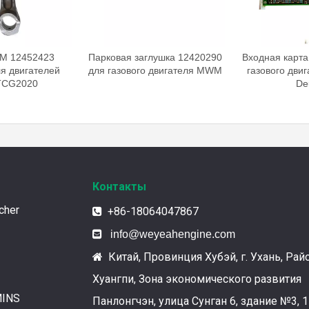
M 12452423
Парковая заглушка 12420290
Входная карта
я двигателей
для газового двигателя MWM
газового дви
CG2020
De
Контакты
cher
+86-18064047867


info@weyeahengine.com
Китай, Провинция Хубэй, г. Ухань, Рай

Хуангпи, Зона экономического развития
MINS
Панлонгчэн, улица Сунган 6, здание №3, 1