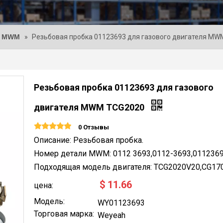
и MWM
»
Резьбовая пробка 01123693 для газового двигателя M
Резьбовая пробка 01123693 для газового
двигателя MWM TCG2020
0 Отзывы
Описание: Резьбовая пробка.
Номер детали MWM: 0112 3693,0112-3693,0112369
Подходящая модель двигателя: TCG2020V20,CG170
$
11.66
цена:
Модель:
WY01123693
Торговая марка:
Weyeah