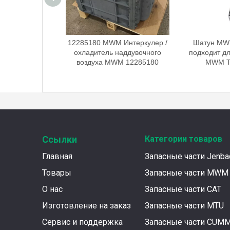
M Интеркулер /
12285180 MWM Интеркулер /
Шатун MW
 наддувочного
охладитель наддувочного
подходит дл
WM 12285180
воздуха MWM 12285180
MWM T
Ссылки
Категории товаров
Главная
Запасные части Jenba
Товары
Запасные части MWM
О нас
Запасные части CAT
Изготовление на заказ
Запасные части MTU
Сервис и поддержка
Запасные части CUM