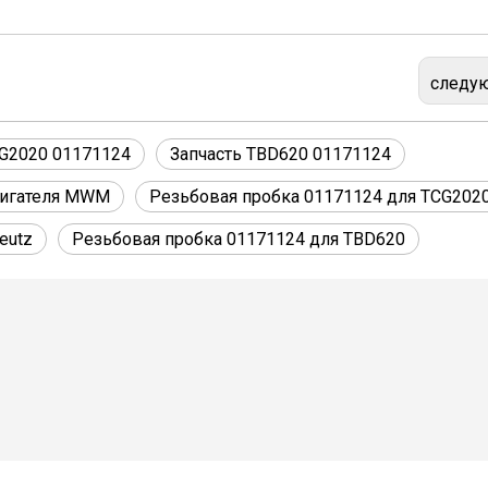
следу
CG2020 01171124
Запчасть TBD620 01171124
вигателя MWM
Резьбовая пробка 01171124 для TCG202
eutz
Резьбовая пробка 01171124 для TBD620