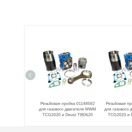
робка 01151441
Резьбовая пробка 01148582
Резьбовая пр
 двигателя MWM
для газового двигателя MWM
для газового
Deutz TBD620
TCG2020 и Deutz TBD620
TCG2020 и 