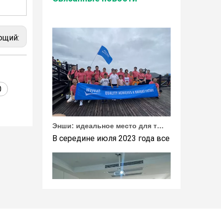
Wuhan Weyeah сообщает о поступлении контро
ющий:
0
Энши: идеальное место для тимбилдинга Weyeah
В середине июля 2023 года все сотрудники 