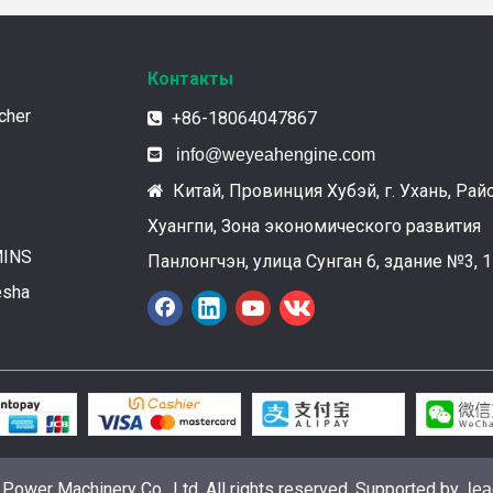
Контакты
cher
+86-18064047867


info@weyeahengine.com
Китай, Провинция Хубэй, г. Ухань, Рай

Хуангпи, Зона экономического развития
MINS
Панлонгчэн, улица Сунган 6, здание №3, 1
esha
ower Machinery Co., Ltd. All rights reserved. Supported by
le