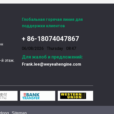
Глобальная горячая линия для
поддержки клиентов
Введена в эксплуатацию установка нового поколения на базе Jenbacher J624
Генераторная установка на природном газе,
+ 86-18074047867
он
06/08/2026 Thursday 08:47
Для жалоб и предложений:
-й этаж.
Frank.lee@weyeahengine.com
Фильтры UPF для газовых двигателей MWM
Фильтры UPF для газовых двигателей MWM и 
.
.
adong
Sitemap