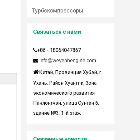
Турбокомпрессоры
Связаться с нами
+86 - 18064047867


info@weyeahengine.com
Дженбахер забрал 200673

Китай, Провинция Хубэй, г.
WY200673
Ухань, Район Хуангпи, Зона
экономического развития
Панлонгчэн, улица Сунган 6,
здание №3, 1-й этаж
Wuhan Weyeah сообщает о поступлении контроллеров и модулей Allen-Bradley!
Связанные новости