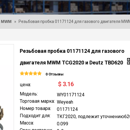
и MWM
»
Резьбовая пробка 01171124 для газового двигателя MW
Резьбовая пробка 01171124 для газового
двигателя MWM TCG2020 и Deutz TBD620
0 Отзывы
$
3.16
цена:
Модель:
WY01171124
Торговая марка:
Weyeah
Номер товара:
01171124
Подходит для:
ТКГ2020, подлежит уточнению62
Масса:
0.099