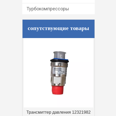
Турбокомпрессоры
сопутствующие товары
9M-9780: КОЛЕНЧАТЫЙ
ПАТРУБОК Caterpillar
 12321982
Ка