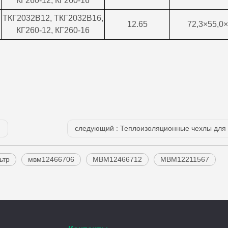
КГ260-12, КГ260-16
ТКГ2032В12, ТКГ2032В16,
12.65
72,3×55,0×
КГ260-12, КГ260-16
следующий :
Теплоизоляционные чехлы для газогенератора Je
ьтр
мвм12466706
МВМ12466712
МВМ12211567