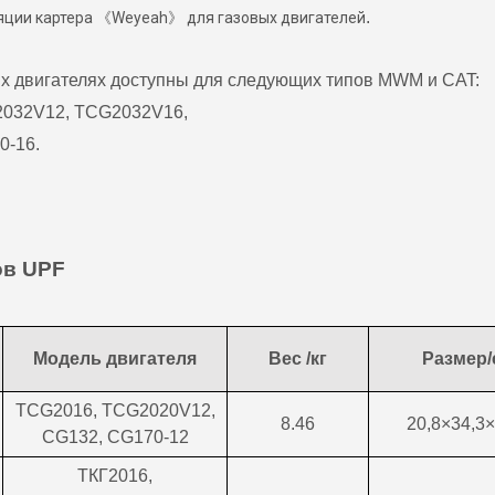
Jenbacher 6 серии
для газового двигат
.
яции картера 《Weyeah》 для газовых двигателей
х двигателях доступны для следующих типов MWM и CAT:
2032V12, TCG2032V16,
0-16.
ов UPF
Модель двигателя
Вес /кг
Размер/
TCG2016, TCG2020V12,
8.46
20,8×34,3×
CG132, CG170-12
ТКГ2016,