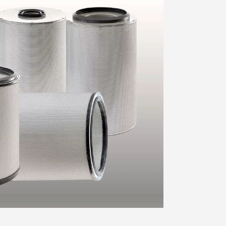
Ротокап 578817 для двигателей
Трансмиттер давления