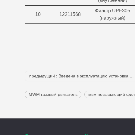
(внутренний)
Фильтр UPF305
10
12211568
(наружный)
предыдущий :
Введена в эксплуатацию установка нового поколения на базе Jenbacher J624
MWM газовый двигатель
мвм повышающий фил