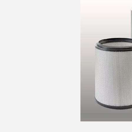
Качественная замена
турбокомпрессора TPS52-F32 на
газовый двигатель MWM