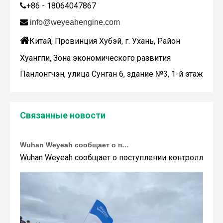
Дженбахер забрал 200673
+86 - 18064047867

WY200673

info@weyeahengine.com

Китай, Провинция Хубэй, г. Ухань, Район
Хуангпи, Зона экономического развития
Панлонгчэн, улица Сунган 6, здание №3, 1-й этаж
Связанные новости
Wuhan Weyeah сообщает о поступлении контроллеров и модулей Allen-Bradley!
Wuhan Weyeah сообщает о поступлении контроллеров и