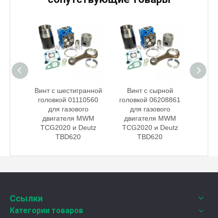
20 марта 2024 года технический директор компании W
ной
Винт с шестигранной
Винт с сырной
Ви
10646
головкой 01110560
головкой 06208861
голо
го
для газового
для газового
д
 MWM
двигателя MWM
двигателя MWM
дви
0
TCG2020 и Deutz
TCG2020 и Deutz
TCG
TBD620
TBD620
Weyeah Power отмечает канун Нового Года и торжественно разделяет радость праздника!
В этот полный веселья и уюта момент, 25 декабря 2
Ссылки
Категории товаров