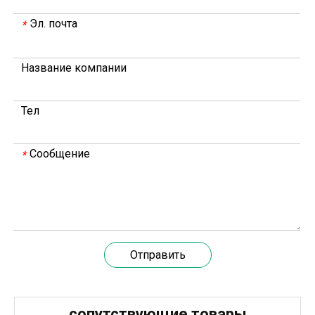
Эл. почта
*
В 2023 году Weyeah power провела важную ежегодную встречу в середине года в международном отеле Шичжоу в г. Энши.
Название компании
В совещании, которое провели руководители компани
Тел
Сообщение
*
Отправить
20 марта 2024 года команда под руководством технического директора Weyeah Power прибыла на крупную свалку в Янлу, Вухань, для проведения проектного обследования.
сопутствующие товары