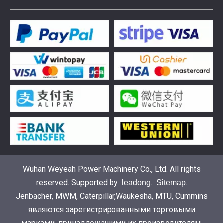
Введена в эксплуатацию установка нового поколения на базе Jenbacher J624
Генераторная установка на природном газе, газопор
Wuhan Weyeah Power Machinery Co., Ltd. All rights
reserved. Supported by
.
.
leadong
Sitemap
Jenbacher, MWM, Caterpillar,Waukesha, MTU, Cummins
являются зарегистрированными торговыми
марками, принадлежащими их производителям.