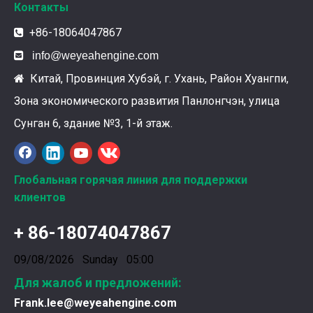
Контакты
+86-18064047867


info@weyeahengine.com
Китай, Провинция Хубэй, г. Ухань, Район Хуангпи,

Зона экономического развития Панлонгчэн, улица
Ознакомление с подшипниками шатунных коленчатых валов Weyeah
Подшипники шатунных коленчатых валов Weyeah Pow
Сунган 6, здание №3, 1-й этаж.
Глобальная горячая линия для поддержки
клиентов
+ 86-18074047867
09/08/2026 Sunday 05:00
Для жалоб и предложений:
Frank.lee@weyeahengine.com