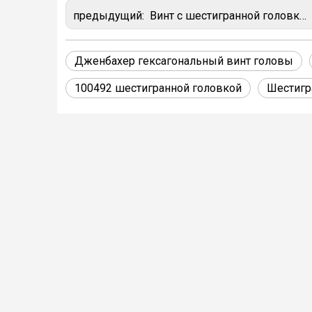
предыдущий:
Винт с шестигранной головкой 100497 для двигателей Jenbacher типов 2, 3, 4, 6 и 9
Дженбахер гексагональный винт головы
100492 шестигранной головкой
Шестигр