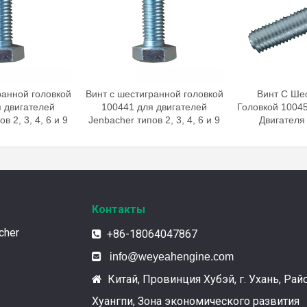
ранной головкой
Винт с шестигранной головкой
Винт С Ше
 двигателей
100441 для двигателей
Головкой 10045
в 2, 3, 4, 6 и 9
Jenbacher типов 2, 3, 4, 6 и 9
Двигателя
Контакты
cher
+86-18064047867


info@weyeahengine.com
Китай, Провинция Хубэй, г. Ухань, Рай

Хуангпи, Зона экономического развития