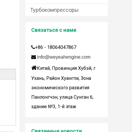
Турбокомпрессоры
Связаться с нами
+86 - 18064047867

Дженбахер забрал 200673

info@weyeahengine.com
WY200673

Китай, Провинция Хубэй, г.
Ухань, Район Хуангпи, Зона
экономического развития
Панлонгчэн, улица Сунган 6,
здание №3, 1-й этаж
Wuhan Weyeah сообщает о поступлении контроллеров и модулей Allen-Bradley!
Wuhan Weyeah сообщает о поступлении контро
Связанные новости