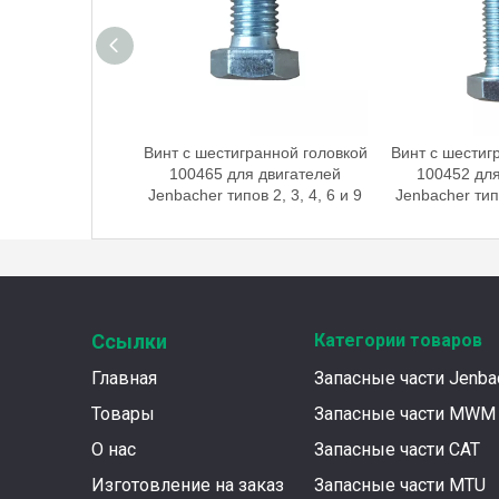
ранной головкой
Винт с шестигранной головкой
Винт с шестиг
я двигателей
100465 для двигателей
100452 для
ов 2, 3, 4, 6 и 9
Jenbacher типов 2, 3, 4, 6 и 9
Jenbacher типо
Ссылки
Категории товаров
Главная
Запасные части Jenba
Товары
Запасные части MWM
О нас
Запасные части CAT
Изготовление на заказ
Запасные части MTU