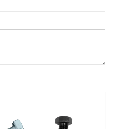
Weyeah Power отмечает канун Нового Года и торжественно разделяет радость праздника!
В этот полный веселья и уюта момент, 25 д
Ознакомление с подшипниками шатунных коленчатых валов Weyeah
Подшипники шатунных коленчатых валов Wey