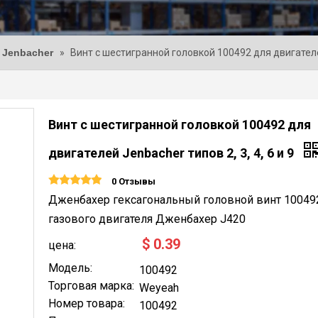
 Jenbacher
»
Винт с шестигранной головкой 100492 для двигателей 
Винт с шестигранной головкой 100492 для
двигателей Jenbacher типов 2, 3, 4, 6 и 9
0 Отзывы
Дженбахер гексагональный головной винт 10049
газового двигателя Дженбахер J420
$
0.39
цена:
Модель:
100492
Торговая марка:
Weyeah
Номер товара:
100492