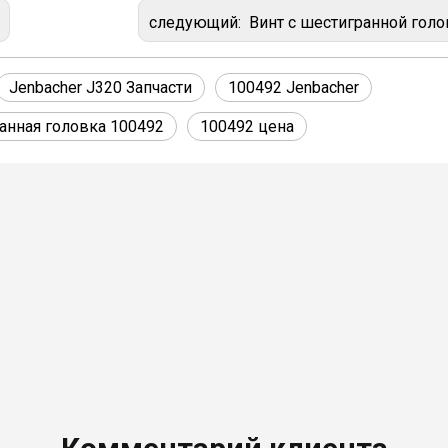
следующий:
Винт с шестигранной головкой 100489 для двигателей Jenbacher типов 2, 3,
Jenbacher J320 Запчасти
100492 Jenbacher
анная головка 100492
100492 цена