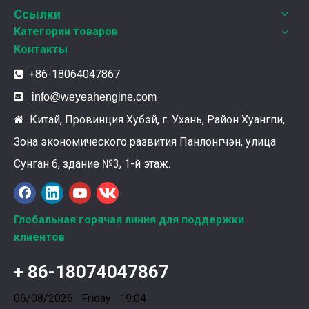
Ссылки
Категории товаров
Контакты
+86-18064047867


info@weyeahengine.com
Китай, Провинция Хубэй, г. Ухань, Район Хуангпи,

Зона экономического развития Панлонгчэн, улица
Ознакомление с подшипниками шатунных коленчатых валов Weyeah
Сунган 6, здание №3, 1-й этаж.
Подшипники шатунных коленчатых валов Weyeah Pow
Глобальная горячая линия для поддержки
клиентов
+ 86-18074047867
06/08/2026 Friday 19:04