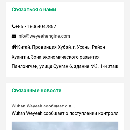
Связаться с нами
Дженбахер забрал 200673
+86 - 18064047867

WY200673

info@weyeahengine.com

Китай, Провинция Хубэй, г. Ухань, Район
Хуангпи, Зона экономического развития
Панлонгчэн, улица Сунган 6, здание №3, 1-й этаж
Связанные новости
Wuhan Weyeah сообщает о поступлении контроллеров и модулей Allen-Bradley!
Wuhan Weyeah сообщает о поступлении контроллеров и