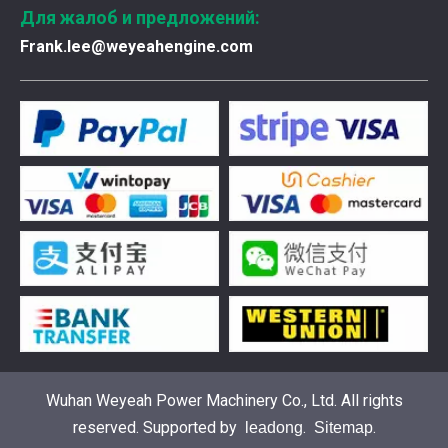
Для жалоб и предложений:
Frank.lee@weyeahengine.com
Введена в эксплуатацию установка нового поколения на базе Jenbacher J624
Генераторная установка на природном газе, газопор
Wuhan Weyeah Power Machinery Co., Ltd. All rights
reserved. Supported by
.
.
leadong
Sitemap