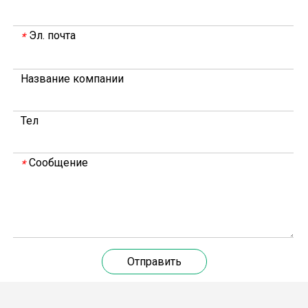
Эл. почта
*
Название компании
Тел
20 марта 2024 года команда под руководством технического директора Weyeah Power прибыла на крупную свалку в Янлу, Вухань, для проведения проектного обследования.
20 марта 2024 года технический директор компании W
Сообщение
*
Отправить