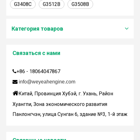
G3408C
G3512B
G3508B
Категория товаров
Связаться с нами
Дженбахер забрал 200673
WY200673
+86 - 18064047867


info@weyeahengine.com

Китай, Провинция Хубэй, г. Ухань, Район
Хуангпи, Зона экономического развития
Панлонгчэн, улица Сунган 6, здание №3, 1-й этаж