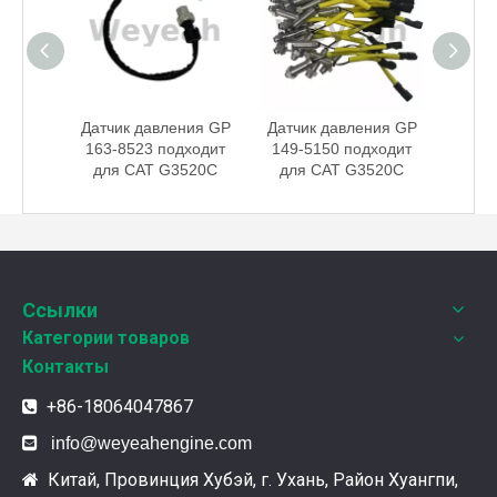
ения
Датчик давления GP
Датчик давления GP
ля
163-8523 подходит
149-5150 подходит
rpillar
для CAT G3520C
для CAT G3520C
Weyeah Power отмечает канун Нового Года и торжественно разделяет радость праздника!
В этот полный веселья и уюта момент, 25 декабря 2
Ссылки
Категории товаров
Контакты
+86-18064047867


info@weyeahengine.com
Китай, Провинция Хубэй, г. Ухань, Район Хуангпи,
