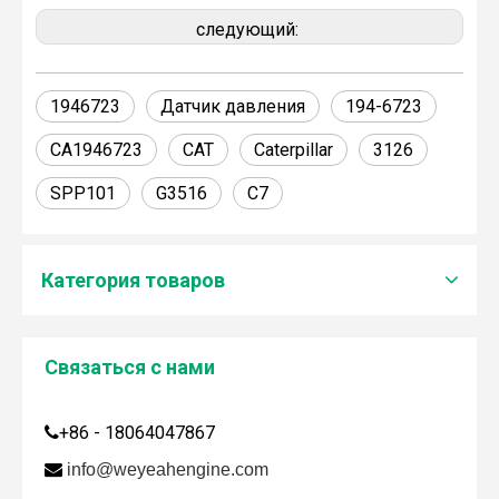
следующий:
1946723
Датчик давления
194-6723
CA1946723
CAT
Caterpillar
3126
SPP101
G3516
C7
Категория товаров
Связаться с нами
Дженбахер забрал 200673
+86 - 18064047867

WY200673

info@weyeahengine.com