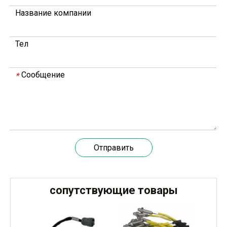
В 2023 году Weyeah power провела важную ежегодную встречу в середине года в международном отеле Шичжоу в г. Энши.
Название компании
В совещании, которое провели руководители компани
Тел
Сообщение
*
Отправить
20 марта 2024 года команда под руководством технического директора Weyeah Power прибыла на крупную свалку в Янлу, Вухань, для проведения проектного обследования.
сопутствующие товары
20 марта 2024 года технический директор компании W