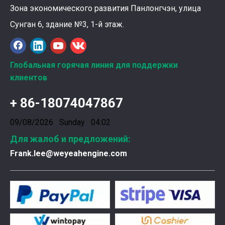
Зона экономического развития Панлонгчэн, улица
Сунган 6, здание №3, 1-й этаж.
Ознакомление с подшипниками шатунных коленчатых валов Weyeah
Подшипники шатунных коленчатых валов Weyeah Pow
Глобальная горячая линия для поддержки
клиентов
+ 86-18074047867
09/08/2026 Sunday 04:02
Для жалоб и предложений:
Frank.lee@weyeahengine.com
Введена в эксплуатацию установка нового поколения на базе Jenbacher J624