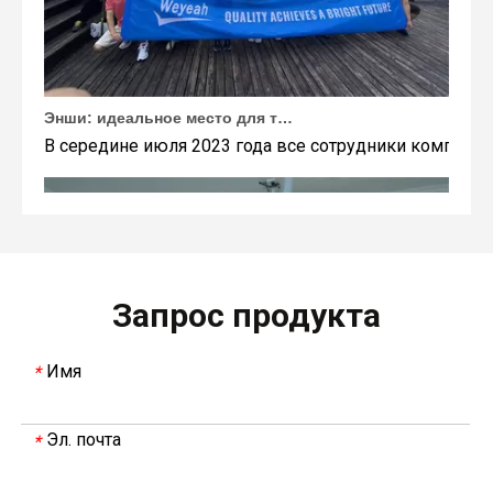
Энши: идеальное место для тимбилдинга Weyeah
В середине июля 2023 года все сотрудники компании
Запрос продукта
Имя
*
Эл. почта
*
В 2023 году Weyeah power провела важную ежегодную встречу в середине года в международном отеле Шичжоу в г. Энши.