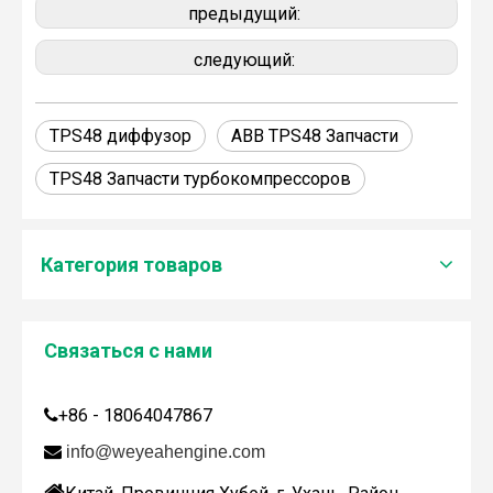
предыдущий:
следующий:
TPS48 диффузор
ABB TPS48 Запчасти
TPS48 Запчасти турбокомпрессоров
Категория товаров
Связаться с нами
Дженбахер забрал 200673
+86 - 18064047867

WY200673

info@weyeahengine.com
