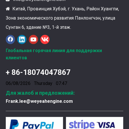
Китай, Провинция Хубэй, г. Ухань, Район Хуангпи,

Зона экономического развития Панлонгчэн, улица
Ознакомление с подшипниками шатунных коленчатых валов Weyeah
Подшипники шатунных коленчатых валов Weyeah Pow
Сунган 6, здание №3, 1-й этаж.
Глобальная горячая линия для поддержки
клиентов
+ 86-18074047867
06/08/2026 Thursday 07:47
Для жалоб и предложений:
Frank.lee@weyeahengine.com
Введена в эксплуатацию установка нового поколения на базе Jenbacher J624
Генераторная установка на природном газе, газопор