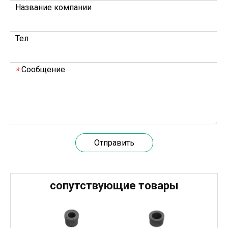
Название компании
В совещании, которое провели руководители компани
Тел
Сообщение
*
Отправить
20 марта 2024 года команда под руководством технического директора Weyeah Power прибыла на крупную свалку в Янлу, Вухань, для проведения проектного обследования.
сопутствующие товары
20 марта 2024 года технический директор компании W