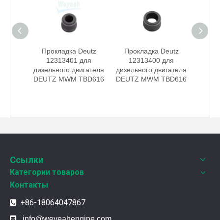
ссор
Прокладка Deutz
Прокладка Deutz
Коль
па
12313401 для
12313400 для
12
 для
дизельного двигателя
дизельного двигателя
дви
ателя
DEUTZ MWM TBD616
DEUTZ MWM TBD616
s
Weyeah Power отмечает канун Нового Года и торжественно разделяет радость праздника!
В этот полный веселья и уюта момент, 25 декабря 2
Ссылки
Категории товаров
Контакты
+86-18064047867


info@weyeahengine.com