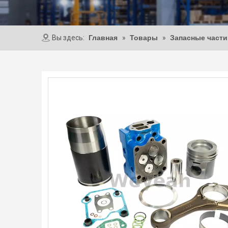
Вы здесь:
Главная
»
Товары
»
Запасные част