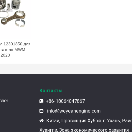
л 12301850 для
вигателя MWM
2020
Контакты
cher
+86-18064047867


info@weyeahengine.com
Китай, Провинция Хубэй, г. Ухань, Рай

Хуангпи, Зона экономического развития