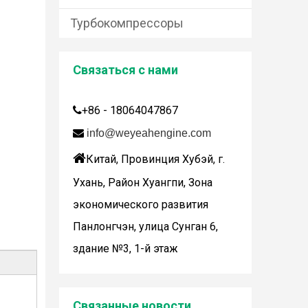
Турбокомпрессоры
Связаться с нами
+86 - 18064047867


info@weyeahengine.com
Дженбахер забрал 200673

Китай, Провинция Хубэй, г.
WY200673
Ухань, Район Хуангпи, Зона
экономического развития
Панлонгчэн, улица Сунган 6,
здание №3, 1-й этаж
Wuhan Weyeah сообщает о поступлении контроллеров и модулей Allen-Bradley!
Wuhan Weyeah сообщает о поступлении контро
Связанные новости