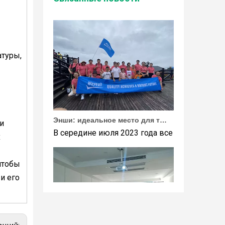
атуры,
Энши: идеальное место для тимбилдинга Weyeah
В середине июля 2023 года все сотрудники 
и
х
чтобы
и его