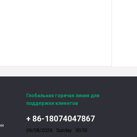
Введена в эксплуатацию установка нового поколения на базе Jenbacher J624
Генераторная установка на природном газе,
Глобальная горячая линия для
поддержки клиентов
Фильтры UPF для газовых двигателей MWM
+ 86-18074047867
Фильтры UPF для газовых двигателей MWM и 
он
09/08/2026 Sunday 00:50