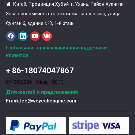
Китай, Провинция Хубэй, г. Ухань, Район Хуангпи,

Зона экономического развития Панлонгчэн, улица
Сунган 6, здание №3, 1-й этаж.
Ознакомление с подшипниками шатунных коленчатых валов Weyeah
Подшипники шатунных коленчатых валов Weyeah Pow
Глобальная горячая линия для поддержки
клиентов
+ 86-18074047867
07/08/2026 Friday 00:13
Для жалоб и предложений:
Frank.lee@weyeahengine.com
Введена в эксплуатацию установка нового поколения на базе Jenbacher J624