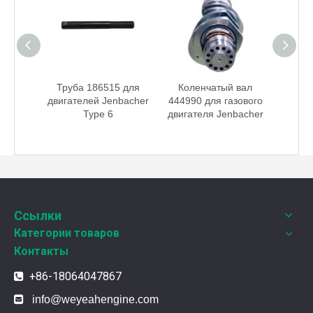
чатый
Труба 186515 для
Коленчатый вал
вого
двигателей Jenbacher
444990 для газового
bacher
Type 6
двигателя Jenbacher
Weyeah Power отмечает канун Нового Года и торжественно разделяет радость праздника!
В этот полный веселья и уюта момент, 25 декабря 2
Ссылки
Категории товаров
Контакты
+86-18064047867


info@weyeahengine.com