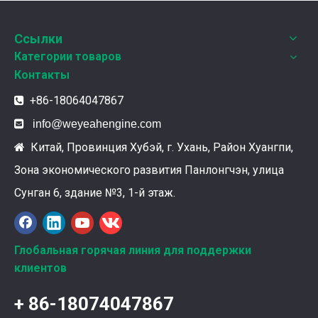
В этот полный веселья и уюта момент, 25 декабря 2
Ссылки
Категории товаров
Контакты
+86-18064047867


info@weyeahengine.com
Китай, Провинция Хубэй, г. Ухань, Район Хуангпи,

Зона экономического развития Панлонгчэн, улица
Ознакомление с подшипниками шатунных коленчатых валов Weyeah
Сунган 6, здание №3, 1-й этаж.
Подшипники шатунных коленчатых валов Weyeah Pow
Глобальная горячая линия для поддержки
клиентов
+ 86-18074047867