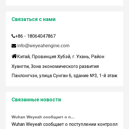
Связаться с нами
Дженбахер забрал 200673
+86 - 18064047867

WY200673

info@weyeahengine.com

Китай, Провинция Хубэй, г. Ухань, Район
Хуангпи, Зона экономического развития
Панлонгчэн, улица Сунган 6, здание №3, 1-й этаж
Связанные новости
Wuhan Weyeah сообщает о поступлении контроллеров и модулей Allen-Bradley!
Wuhan Weyeah сообщает о поступлении контроллеров и