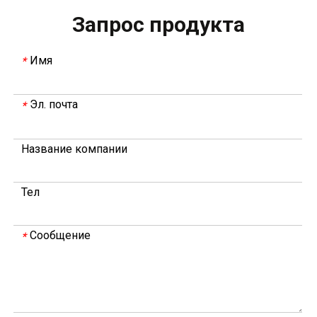
Запрос продукта
Имя
*
Эл. почта
*
В 2023 году Weyeah power провела важную ежегодную встречу в середине года в международном отеле Шичжоу в г. Энши.
Название компании
В совещании, которое провели руководители компани
Тел
Сообщение
*