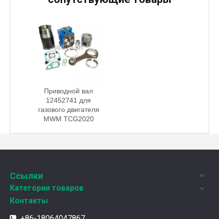
Приводной вал
12452741 для
газового двигателя
MWM TCG2020
Weyeah Power отмечает канун Нового Года и торжественно разделяет радость праздника!
В этот полный веселья и уюта момент, 25 декабря 2
Ссылки
Категории товаров
Контакты
+86-18064047867
