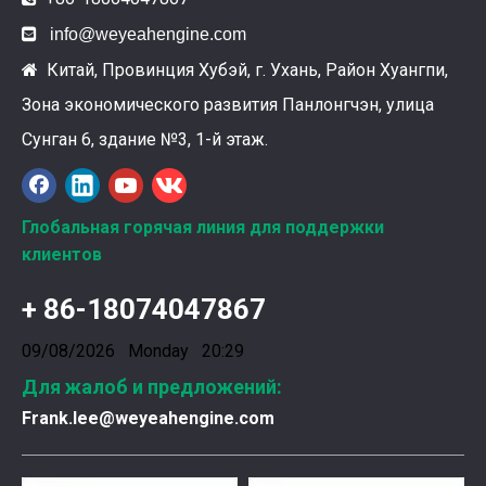

info@weyeahengine.com
Китай, Провинция Хубэй, г. Ухань, Район Хуангпи,

Зона экономического развития Панлонгчэн, улица
Сунган 6, здание №3, 1-й этаж.
Ознакомление с подшипниками шатунных коленчатых валов Weyeah
Подшипники шатунных коленчатых валов Weyeah Pow
Глобальная горячая линия для поддержки
клиентов
+ 86-18074047867
09/08/2026 Monday 20:29
Для жалоб и предложений:
Frank.lee@weyeahengine.com