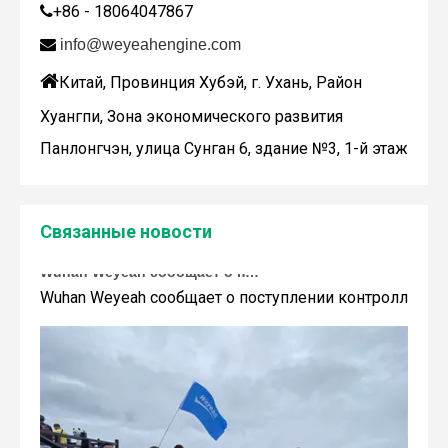
WY200673
+86 - 18064047867


info@weyeahengine.com

Китай, Провинция Хубэй, г. Ухань, Район
Хуангпи, Зона экономического развития
Панлонгчэн, улица Сунган 6, здание №3, 1-й этаж
Связанные новости
Wuhan Weyeah сообщает о поступлении контроллеров и модулей Allen-Bradley!
Wuhan Weyeah сообщает о поступлении контроллеров и