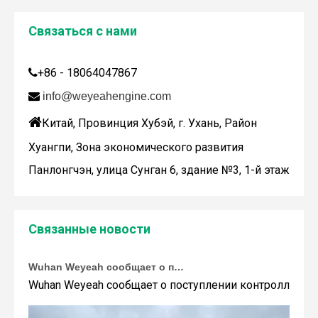
Связаться с нами
Дженбахер забрал 200673
+86 - 18064047867

WY200673

info@weyeahengine.com

Китай, Провинция Хубэй, г. Ухань, Район
Хуангпи, Зона экономического развития
Панлонгчэн, улица Сунган 6, здание №3, 1-й этаж
Связанные новости
Wuhan Weyeah сообщает о поступлении контроллеров и модулей Allen-Bradley!
Wuhan Weyeah сообщает о поступлении контроллеров и