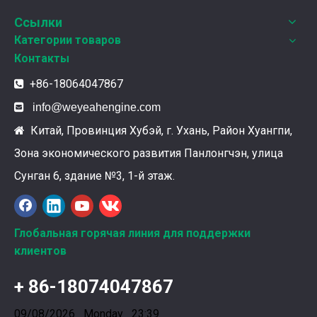
Ссылки
Категории товаров
Контакты
+86-18064047867


info@weyeahengine.com
Китай, Провинция Хубэй, г. Ухань, Район Хуангпи,

Зона экономического развития Панлонгчэн, улица
Ознакомление с подшипниками шатунных коленчатых валов Weyeah
Сунган 6, здание №3, 1-й этаж.
Подшипники шатунных коленчатых валов Weyeah Pow
Глобальная горячая линия для поддержки
клиентов
+ 86-18074047867
09/08/2026 Monday 23:39