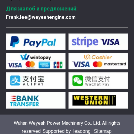
Для жалоб и предложений:
Frank.lee@weyeahengine.com
Введена в эксплуатацию установка нового поколения на базе Jenbacher J624
Генераторная установка на природном газе, газопор
Wuhan Weyeah Power Machinery Co., Ltd. All rights
reserved. Supported by
.
.
leadong
Sitemap