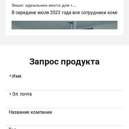
Энши: идеальное место для тимбилдинга Weyeah
В середине июля 2023 года все сотрудники компании
Запрос продукта
Имя
*
Эл. почта
*
В 2023 году Weyeah power провела важную ежегодную встречу в середине года в международном отеле Шичжоу в г. Энши.
В совещании, которое провели руководители компани
Название компании