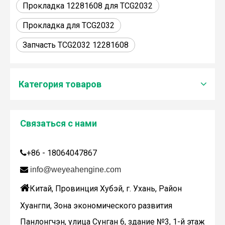
Прокладка 12281608 для TCG2032
Прокладка для TCG2032
Запчасть TCG2032 12281608
Категория товаров
Связаться с нами
Дженбахер забрал 200673
WY200673
+86 - 18064047867


info@weyeahengine.com

Китай, Провинция Хубэй, г. Ухань, Район
Хуангпи, Зона экономического развития
Панлонгчэн, улица Сунган 6, здание №3, 1-й этаж