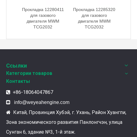
Прокладка 12280411
Прокладка 12285320
Прокладка 12
для газового
для газового
для газов
двигателя MWM
двигателя MWM
двигателя
TCG2032
TCG2032
TCG203
Weyeah Power отмечает канун Нового Года и торжественно разделяет радость праздника!
В этот полный веселья и уюта момент, 25 декабря 2
Ссылки
Категории товаров
Контакты
+86-18064047867


info@weyeahengine.com
Китай, Провинция Хубэй, г. Ухань, Район Хуангпи,

Зона экономического развития Панлонгчэн, улица
Ознакомление с подшипниками шатунных коленчатых валов Weyeah
Сунган 6, здание №3, 1-й этаж.
Подшипники шатунных коленчатых валов Weyeah Pow