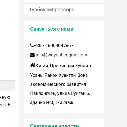
Турбокомпрессоры
Связаться с нами
+86 - 18064047867


info@weyeahengine.com
Дженбахер забрал 200673

Китай, Провинция Хубэй, г.
WY200673
Ухань, Район Хуангпи, Зона
экономического развития
Панлонгчэн, улица Сунган 6,
ажную
здание №3, 1-й этаж
ля. В
х
Wuhan Weyeah сообщает о поступлении контроллеров и модулей Allen-Bradley!
Связанные новости