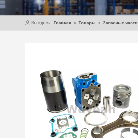
Вы здесь:
Главная
»
Товары
»
Запасные част