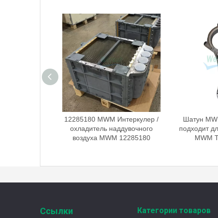
 Интеркулер /
12285180 MWM Интеркулер /
Шатун MWM
наддувочного
охладитель наддувочного
подходит для
M 12285180
воздуха MWM 12285180
MWM TC
Ссылки
Категории товаров