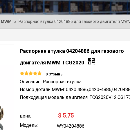
и MWM
»
Распорная втулка 04204886 для газового двигателя MW
Распорная втулка 04204886 для газового
двигателя MWM TCG2020
0 Отзывы
Описание: Распорная втулка.
Номер детали MWM: 0420 4886,0420-4886,0420488
Подходящая модель двигателя: TCG2020V12,CG170
$
5.75
цена:
Модель:
WY04204886