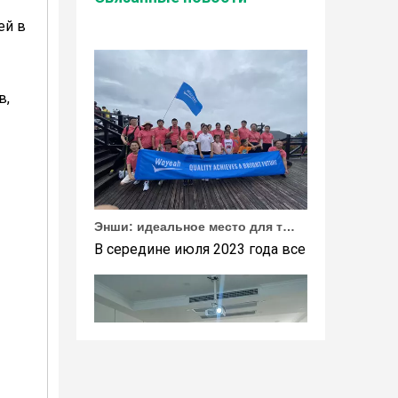
Wuhan Weyeah сообщает о поступлении контро
ей в
в,
Энши: идеальное место для тимбилдинга Weyeah
В середине июля 2023 года все сотрудники 