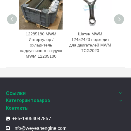
MWM
12285180 MWM
Шатун MWM
Парк
р /
Интеркулер /
12452423 подходит
12
ль
охладитель
для двигателей MWM
газо
воздуха
наддувочного воздуха
TCG2020
180
MWM 12285180
Weyeah Power отмечает канун Нового Года и торжественно разделяет радость праздника!
В этот полный веселья и уюта момент, 25 декабря 2
Ссылки
Категории товаров
Контакты
+86-18064047867


info@weyeahengine.com