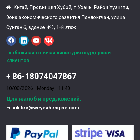
Китай, Провинция Хубэй, г. Ухань, Район Хуангпи,

Зона экономического развития Панлонгчэн, улица
Ознакомление с подшипниками шатунных коленчатых валов Weyeah
Сунган 6, здание №3, 1-й этаж.
Подшипники шатунных коленчатых валов Weyeah Pow
Глобальная горячая линия для поддержки
клиентов
+ 86-18074047867
10/08/2026 Monday 11:43
Для жалоб и предложений:
Frank.lee@weyeahengine.com
Введена в эксплуатацию установка нового поколения на базе Jenbacher J624
Генераторная установка на природном газе, газопор