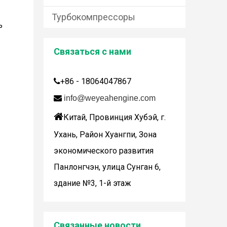
Турбокомпрессоры
ь
Связаться с нами
+86 - 18064047867


info@weyeahengine.com
Дженбахер забрал 200673

Китай, Провинция Хубэй, г.
WY200673
Ухань, Район Хуангпи, Зона
экономического развития
Панлонгчэн, улица Сунган 6,
здание №3, 1-й этаж
Wuhan Weyeah сообщает о поступлении контроллеров и модулей Allen-Bradley!
Связанные новости