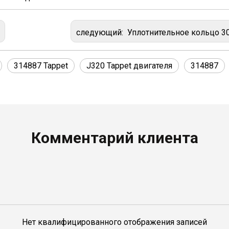
следующий:
Уплотнительное кольцо 309934 для газового двигателя J
314887 Tappet
J320 Tappet двигателя
314887
Комментарий клиента
Нет квалифицированного отображения записей