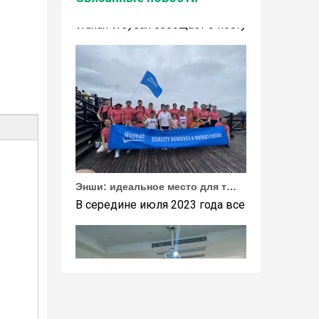
Wuhan Weyeah сообщает о поступлении контро
Энши: идеальное место для тимбилдинга Weyeah
В середине июля 2023 года все сотрудники 