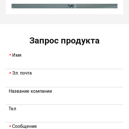
Запрос продукта
Имя
*
Эл. почта
*
В 2023 году Weyeah power провела важную ежегодную встречу в середине года в международном отеле Шичжоу в г. Энши.
Название компании
В совещании, которое провели руководители компани
Тел
Сообщение
*