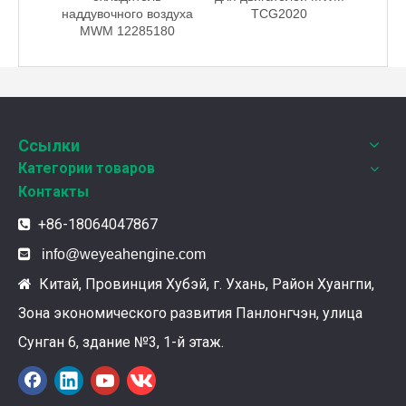
воздуха
наддувочного воздуха
TCG2020
180
MWM 12285180
Weyeah Power отмечает канун Нового Года и торжественно разделяет радость праздника!
В этот полный веселья и уюта момент, 25 декабря 2
Ссылки
Категории товаров
Контакты
+86-18064047867


info@weyeahengine.com
Китай, Провинция Хубэй, г. Ухань, Район Хуангпи,

Зона экономического развития Панлонгчэн, улица
Ознакомление с подшипниками шатунных коленчатых валов Weyeah
Сунган 6, здание №3, 1-й этаж.
Подшипники шатунных коленчатых валов Weyeah Pow