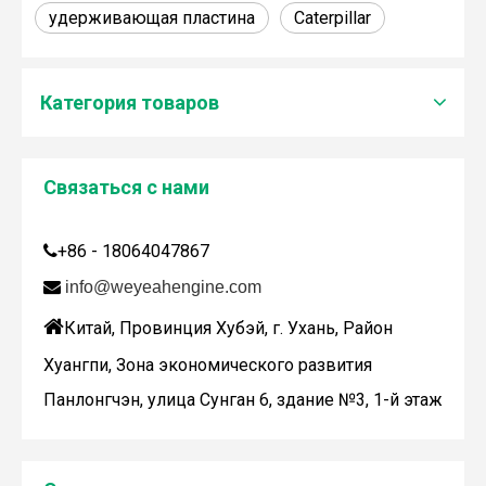
удерживающая пластина
Caterpillar
Категория товаров
Связаться с нами
Дженбахер забрал 200673
+86 - 18064047867

WY200673

info@weyeahengine.com

Китай, Провинция Хубэй, г. Ухань, Район
Хуангпи, Зона экономического развития
Панлонгчэн, улица Сунган 6, здание №3, 1-й этаж