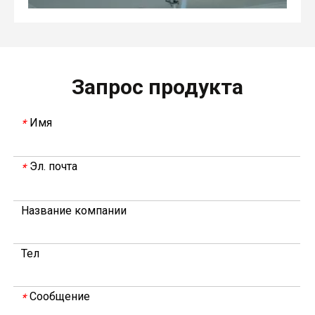
Запрос продукта
Имя
*
Эл. почта
*
В 2023 году Weyeah power провела важную ежегодную встречу в середине года в международном отеле Шичжоу в г. Энши.
Название компании
В совещании, которое провели руководители компани
Тел
Сообщение
*