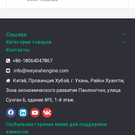
Weyeah Power отмечает канун Нового Года и торжественно разделяет радость праздника!
В этот полный веселья и уюта момент, 25 декабря 2
Ссылки
Категории товаров
Контакты
+86-18064047867


info@weyeahengine.com
Китай, Провинция Хубэй, г. Ухань, Район Хуангпи,

Зона экономического развития Панлонгчэн, улица
Сунган 6, здание №3, 1-й этаж.
Ознакомление с подшипниками шатунных коленчатых валов Weyeah
Подшипники шатунных коленчатых валов Weyeah Pow
Глобальная горячая линия для поддержки
клиентов