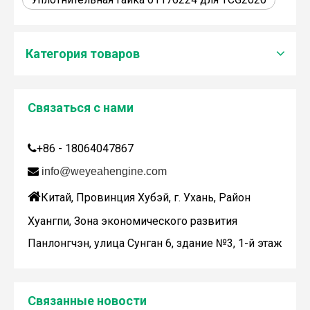
Категория товаров
Связаться с нами
Дженбахер забрал 200673
+86 - 18064047867

WY200673

info@weyeahengine.com

Китай, Провинция Хубэй, г. Ухань, Район
Хуангпи, Зона экономического развития
Панлонгчэн, улица Сунган 6, здание №3, 1-й этаж
Связанные новости