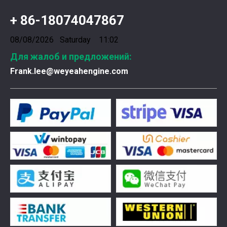
+ 86-18074047867
08/08/2026 Saturday 11:02
Для жалоб и предложений:
Frank.lee@weyeahengine.com
Введена в эксплуатацию установка нового поколения на базе Jenbacher J624
Генераторная установка на природном газе, газопор