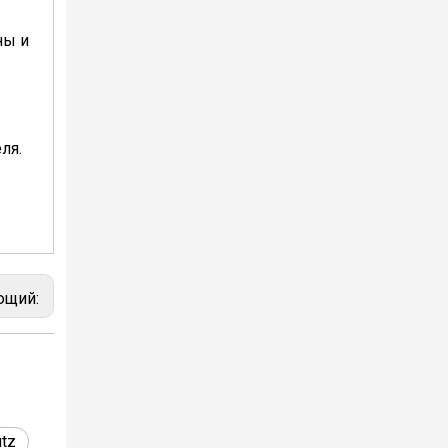
ны и
В 2023 году Weyeah power провела важную ежегодную встречу в середине года в международном отеле Шичжоу в г. Энши.
В совещании, которое провели руководители
ля.
20 марта 2024 года команда под руководством технического директора Weyeah Power прибыла на крупную свалку в Янлу, Вухань, для проведения проектного обследования.
ющий:
20 марта 2024 года технический директор ко
tz