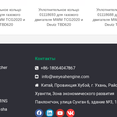
ьное кольцо
Уплотнительное кольцо
Уплотнител
ля газового
01118693 для газового
01118688 д
WM TCG2020 и
двигателя MWM TCG2020 и
двигателя M
 TBD620
Deutz TBD620
Deutz 
Контакты
cher
+86-18064047867


info@weyeahengine.com
Китай, Провинция Хубэй, г. Ухань, Рай

Хуангпи, Зона экономического развития
MINS
Панлонгчэн, улица Сунган 6, здание №3, 1
esha