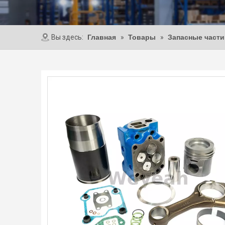
Вы здесь:
Главная
»
Товары
»
Запасные част