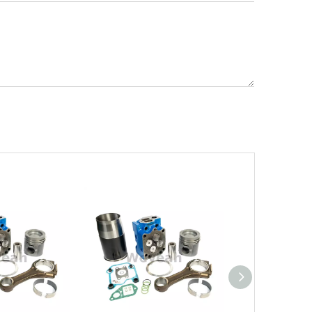
Введена в эксплуатацию установка нового поколения на базе Jenbacher J624
Генераторная установка на природном газе,
Фильтры UPF для газовых двигателей MWM
Фильтры UPF для газовых двигателей MWM и 