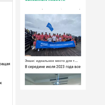
Wuhan Weyeah сообщает о поступлении контро
Энши: идеальное место для тимбилдинга Weyeah
В середине июля 2023 года все сотрудники 
вращая
к