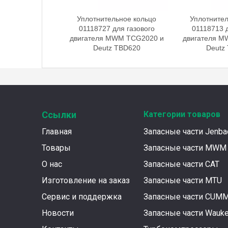
льное кольцо
Уплотнительное кольцо
Уплотнител
для газового
01118727 для газового
01118713 д
MWM TCG2020 и
двигателя MWM TCG2020 и
двигателя M
 TBD620
Deutz TBD620
Deutz
Ссылки
Категории товаров
Главная
Запасные части Jenba
Товары
Запасные части MWM
О нас
Запасные части CAT
Изготовление на заказ
Запасные части MTU
Сервис и поддержка
Запасные части CUM
Новости
Запасные части Wauk