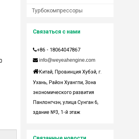
Турбокомпрессоры
Связаться с нами
+86 - 18064047867


info@weyeahengine.com
0
Дженбахер забрал 200673

Китай, Провинция Хубэй, г.
WY200673
Ухань, Район Хуангпи, Зона
экономического развития
Панлонгчэн, улица Сунган 6,
здание №3, 1-й этаж
Wuhan Weyeah сообщает о поступлении контроллеров и модулей Allen-Bradley!
Связанные новости