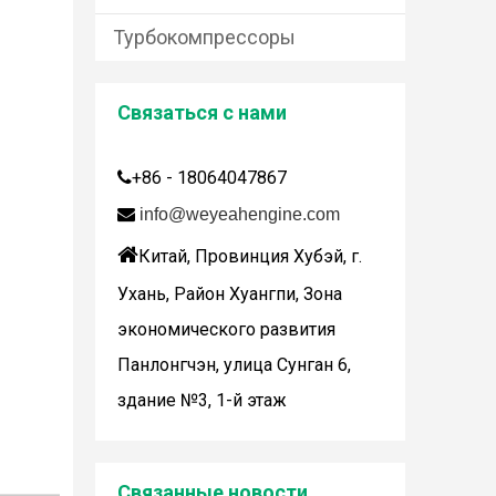
Турбокомпрессоры
Связаться с нами
+86 - 18064047867


info@weyeahengine.com
Дженбахер забрал 200673

Китай, Провинция Хубэй, г.
WY200673
Ухань, Район Хуангпи, Зона
экономического развития
Панлонгчэн, улица Сунган 6,
здание №3, 1-й этаж
Wuhan Weyeah сообщает о поступлении контроллеров и модулей Allen-Bradley!
Связанные новости