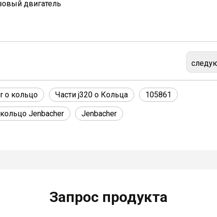
азовый двигатель
следу
r o кольцо
Части j320 o Кольца
105861
кольцо Jenbacher
Jenbacher
Запрос продукта