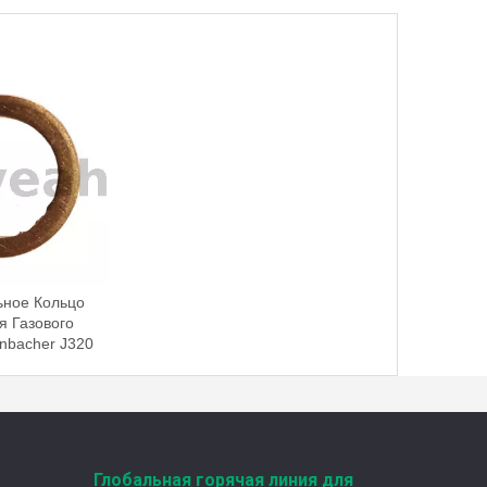
Двигатель Jenbacher был сдан в эксплуатацию в рамках проекта распределенной электростанции Харбинского аэропорта
Недавно проект «Генеральный газ Дженбахер
ьное Кольцо
я Газового
nbacher J320
Проект по производству энергии из куриного помета на биогазовой установке Jenbacher
Недавно генератор Biogas Jenbacher Biogas,
Глобальная горячая линия для