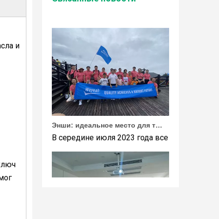
Wuhan Weyeah сообщает о поступлении контро
сла и
Энши: идеальное место для тимбилдинга Weyeah
В середине июля 2023 года все сотрудники 
ключ
мог