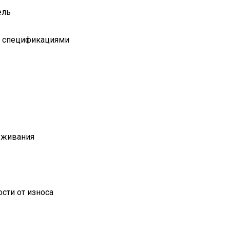
ель
и спецификациями
уживания
сти от износа