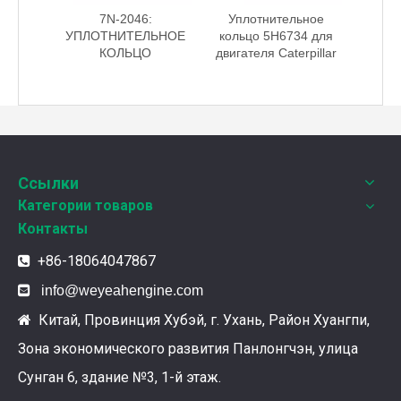
КЛАДКА
7N-2046:
Уплотнительное
Упл
еля
УПЛОТНИТЕЛЬНОЕ
кольцо 5H6734 для
коль
r
КОЛЬЦО
двигателя Caterpillar
газо
Ознакомление с подшипниками шатунных коленчатых валов Weyeah
Подшипники шатунных коленчатых валов Weyeah Pow
Ссылки
Категории товаров
Контакты
+86-18064047867


info@weyeahengine.com
Китай, Провинция Хубэй, г. Ухань, Район Хуангпи,

Зона экономического развития Панлонгчэн, улица
Сунган 6, здание №3, 1-й этаж.