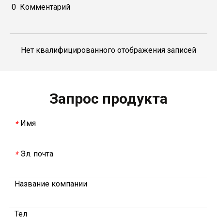
0
Комментарий
Нет квалифицированного отображения записей
В 2023 году Weyeah power провела важную ежегодную встречу в середине года в международном отеле Шичжоу в г. Энши.
В совещании, которое провели руководители компани
Запрос продукта
Имя
*
Эл. почта
*
Название компании
Тел