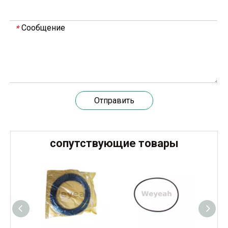
20 марта 2024 года команда под руководством технического директора Weyeah Power прибыла на крупную свалку в Янлу, Вухань, для проведения проектного обследования.
20 марта 2024 года технический директор компании W
Сообщение
*
Отправить
сопутствующие товары
Weyeah Power отмечает канун Нового Года и торжественно разделяет радость праздника!
В этот полный веселья и уюта момент, 25 декабря 2