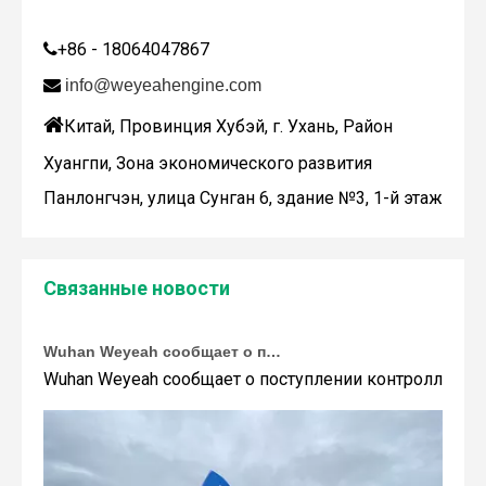
Дженбахер забрал 200673
+86 - 18064047867

WY200673

info@weyeahengine.com

Китай, Провинция Хубэй, г. Ухань, Район
Хуангпи, Зона экономического развития
Панлонгчэн, улица Сунган 6, здание №3, 1-й этаж
Связанные новости
Wuhan Weyeah сообщает о поступлении контроллеров и модулей Allen-Bradley!
Wuhan Weyeah сообщает о поступлении контроллеров и