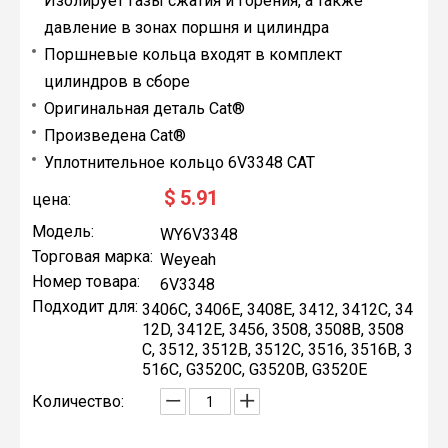
Изолирует газы сжатия и горения, а также
давление в зонах поршня и цилиндра
Поршневые кольца входят в комплект
цилиндров в сборе
Оригинальная деталь Cat®
Произведена Cat®
Уплотнительное кольцо 6V3348 CAT
$
5.91
цена:
Модель:
WY6V3348
Торговая марка:
Weyeah
Номер товара:
6V3348
Подходит для:
3406C, 3406E, 3408E, 3412, 3412C, 34
12D, 3412E, 3456, 3508, 3508B, 3508
C, 3512, 3512B, 3512C, 3516, 3516B, 3
516C, G3520C, G3520B, G3520E
Количество: