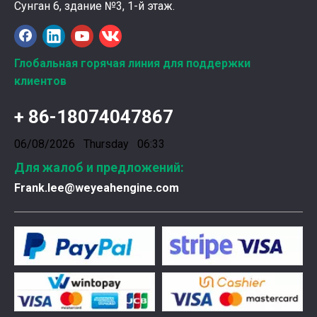
Сунган 6, здание №3, 1-й этаж.
Ознакомление с подшипниками шатунных коленчатых валов Weyeah
Глобальная горячая линия для поддержки
Подшипники шатунных коленчатых валов Weyeah Pow
клиентов
+ 86-18074047867
06/08/2026 Thursday 06:33
Для жалоб и предложений:
Frank.lee@weyeahengine.com
Введена в эксплуатацию установка нового поколения на базе Jenbacher J624
Генераторная установка на природном газе, газопор