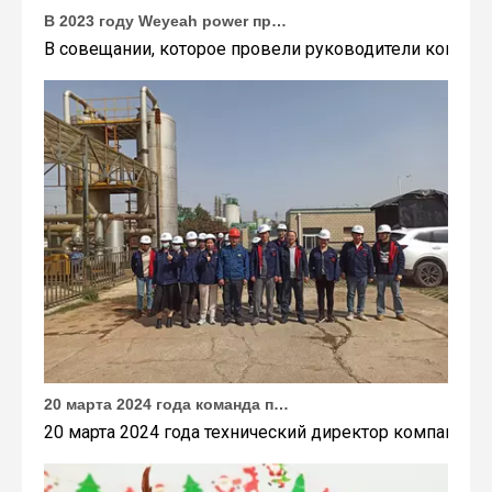
В 2023 году Weyeah power провела важную ежегодную встречу в середине года в международном отеле Шичжоу в г. Энши.
В совещании, которое провели руководители компани
20 марта 2024 года команда под руководством технического директора Weyeah Power прибыла на крупную свалку в Янлу, Вухань, для проведения проектного обследования.
20 марта 2024 года технический директор компании W