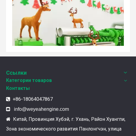
Weyeah Power отмечает канун Нового Года и торжественно разделяет радость праздника!
Ссылки
В этот полный веселья и уюта момент, 25 декабря 2
Категории товаров
Контакты
+86-18064047867


info@weyeahengine.com
Китай, Провинция Хубэй, г. Ухань, Район Хуангпи,

Зона экономического развития Панлонгчэн, улица