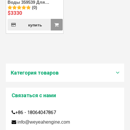
Воды 359539 Для
(0)
Газового Двигателя
$
3330
Jenbacher J320
купить
Категория товаров
Связаться с нами
Дженбахер забрал 200673
+86 - 18064047867

WY200673

info@weyeahengine.com