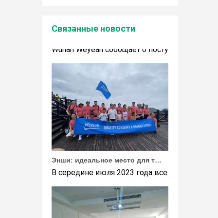
Связанные новости
Wuhan Weyeah сообщает о поступлении контроллеров и модулей Allen-Bradley!
Wuhan Weyeah сообщает о поступлении контро
Энши: идеальное место для тимбилдинга Weyeah
В середине июля 2023 года все сотрудники 