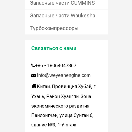
Запасные части CUMMINS
Запасные части Waukesha
Турбокомпрессоры
Связаться с нами
+86 - 18064047867


info@weyeahengine.com

Китай, Провинция Хубэй, г.
Дженбахер забрал 200673
WY200673
Ухань, Район Хуангпи, Зона
экономического развития
Панлонгчэн, улица Сунган 6,
здание №3, 1-й этаж