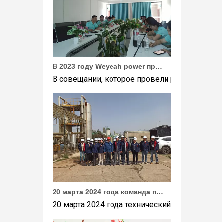
В 2023 году Weyeah power провела важную ежегодную встречу в середине года в международном отеле Шичжоу в г. Энши.
В совещании, которое провели руководители
20 марта 2024 года команда под руководством технического директора Weyeah Power прибыла на крупную свалку в Янлу, Вухань, для проведения проектного обследования.
20 марта 2024 года технический директор ко