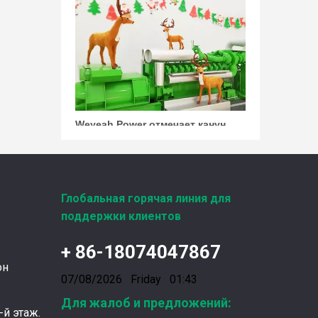
Weyeah Power отмечает канун Нового Года и торжественно разделяет радость праздника!
В этот полный веселья и уюта момент, 25 д
Глобальная горячая линия для
поддержки клиентов
+ 86-18074047867
Ознакомление с подшипниками шатунных коленчатых валов Weyeah
он
07/08/2026 Friday 01:43
Подшипники шатунных коленчатых валов Wey
Для жалоб и предложений:
-й этаж.