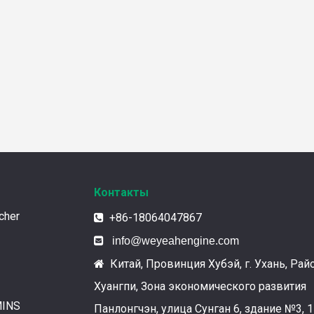
Контакты
cher
+86-18064047867


info@weyeahengine.com
Китай, Провинция Хубэй, г. Ухань, Рай

Хуангпи, Зона экономического развития
MINS
Панлонгчэн, улица Сунган 6, здание №3, 1