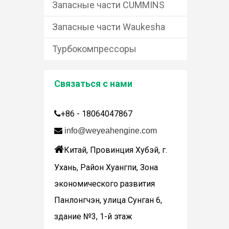
Запасные части CUMMINS
Запасные части Waukesha
Турбокомпрессоры
Связаться с нами
+86 - 18064047867


info@weyeahengine.com
Дженбахер забрал 200673

Китай, Провинция Хубэй, г.
WY200673
Ухань, Район Хуангпи, Зона
экономического развития
Панлонгчэн, улица Сунган 6,
здание №3, 1-й этаж