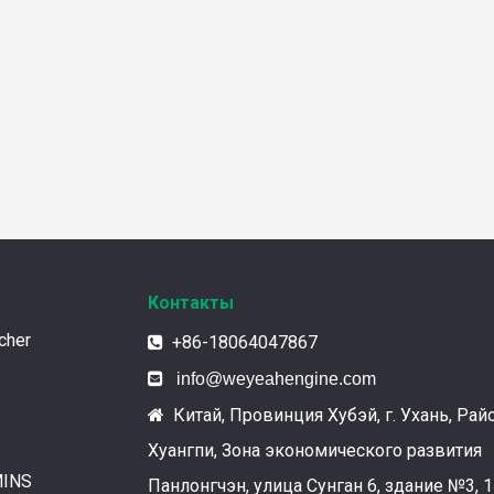
Контакты
cher
+86-18064047867


info@weyeahengine.com
Китай, Провинция Хубэй, г. Ухань, Рай

Хуангпи, Зона экономического развития
MINS
Панлонгчэн, улица Сунган 6, здание №3, 1