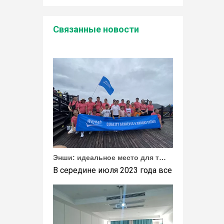
Wuhan Weyeah сообщает о поступлении контроллеров и модулей Allen-Bradley!
Связанные новости
Wuhan Weyeah сообщает о поступлении контро
Энши: идеальное место для тимбилдинга Weyeah
В середине июля 2023 года все сотрудники 