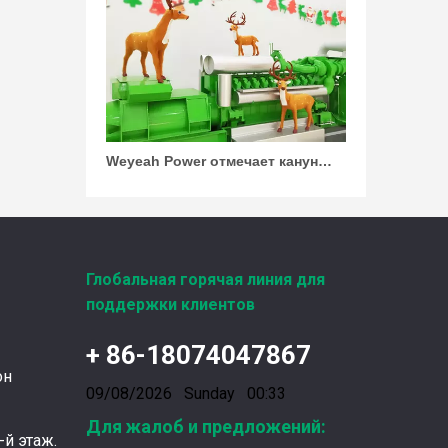
Weyeah Power отмечает канун Нового Года и торжественно разделяет радость праздника!
В этот полный веселья и уюта момент, 25 д
Глобальная горячая линия для
поддержки клиентов
+ 86-18074047867
Ознакомление с подшипниками шатунных коленчатых валов Weyeah
он
Подшипники шатунных коленчатых валов Wey
09/08/2026 Sunday 00:33
Для жалоб и предложений:
-й этаж.