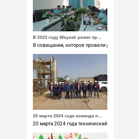
В 2023 году Weyeah power провела важную ежегодную встречу в середине года в международном отеле Шичжоу в г. Энши.
В совещании, которое провели руководители
20 марта 2024 года команда под руководством технического директора Weyeah Power прибыла на крупную свалку в Янлу, Вухань, для проведения проектного обследования.
20 марта 2024 года технический директор ко