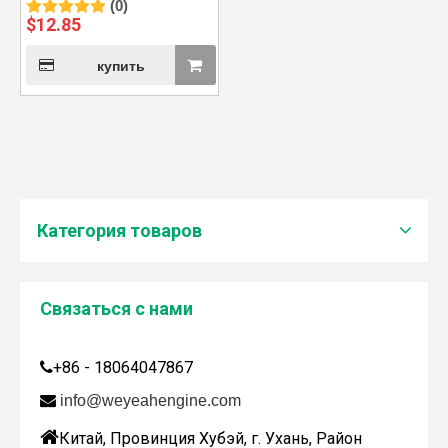
(0)
двигателя CAT G3500
$
12.85
купить
Категория товаров
Связаться с нами
Дженбахер забрал 200673
+86 - 18064047867

WY200673

info@weyeahengine.com

Китай, Провинция Хубэй, г. Ухань, Район