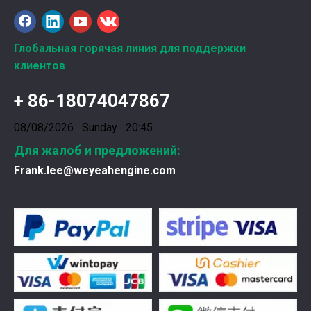
Ознакомление с подшипниками шатунных коленчатых валов Weyeah
Глобальная горячая линия для поддержки
Подшипники шатунных коленчатых валов Weyeah Pow
клиентов
+ 86-18074047867
08/08/2026 Sunday 20:45
Для жалоб и предложений:
Frank.lee@weyeahengine.com
Введена в эксплуатацию установка нового поколения на базе Jenbacher J624
Генераторная установка на природном газе, газопор