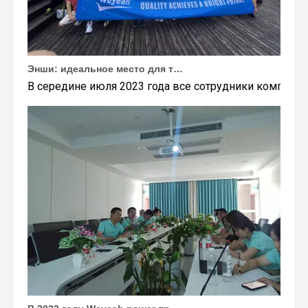
Энши: идеальное место для тимбилдинга Weyeah
В середине июля 2023 года все сотрудники компании
В 2023 году Weyeah power провела важную ежегодную встречу в середине года в международном отеле Шичжоу в г. Энши.