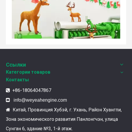
Weyeah Power отмечает канун Нового Года и торжественно разделяет радость праздника!
Ссылки
В этот полный веселья и уюта момент, 25 декабря 2
Категории товаров
Контакты
+86-18064047867


info@weyeahengine.com
Китай, Провинция Хубэй, г. Ухань, Район Хуангпи,

Зона экономического развития Панлонгчэн, улица
Сунган 6, здание №3, 1-й этаж.