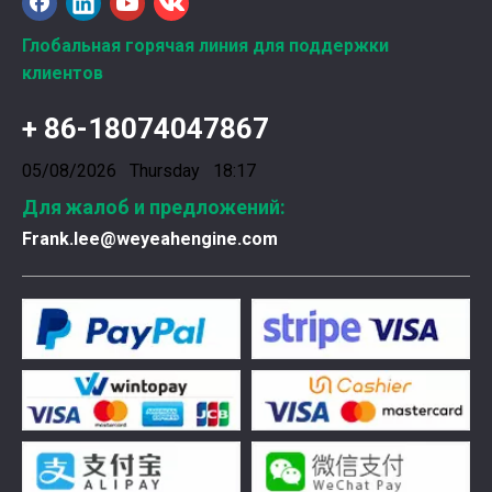
Ознакомление с подшипниками шатунных коленчатых валов Weyeah
Глобальная горячая линия для поддержки
Подшипники шатунных коленчатых валов Weyeah Pow
клиентов
+ 86-18074047867
05/08/2026 Thursday 18:17
Для жалоб и предложений:
Frank.lee@weyeahengine.com
Введена в эксплуатацию установка нового поколения на базе Jenbacher J624
Генераторная установка на природном газе, газопор