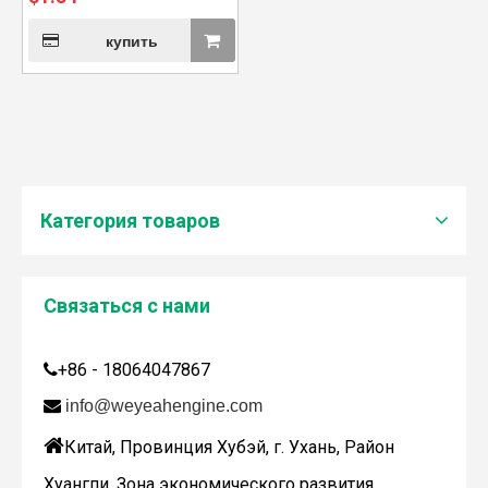
купить
Категория товаров
Связаться с нами
Дженбахер забрал 200673
+86 - 18064047867

WY200673

info@weyeahengine.com

Китай, Провинция Хубэй, г. Ухань, Район
Хуангпи, Зона экономического развития