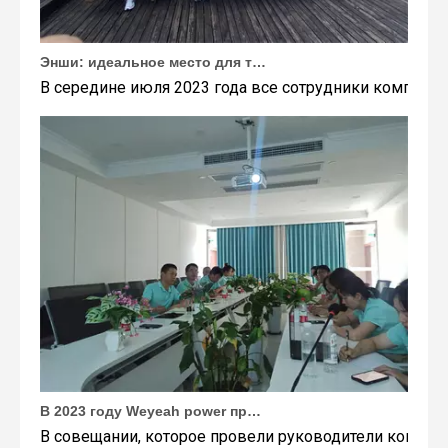
Энши: идеальное место для тимбилдинга Weyeah
В середине июля 2023 года все сотрудники компании
В 2023 году Weyeah power провела важную ежегодную встречу в середине года в международном отеле Шичжоу в г. Энши.
В совещании, которое провели руководители компани