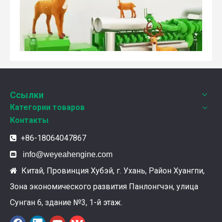
Weyeah Power отмечает канун Нового Года и торжественно разделяет радость праздника!
Ссылки
В этот полный веселья и уюта момент, 25 декабря 2
Категории товаров
Контакты
+86-18064047867


info@weyeahengine.com
Китай, Провинция Хубэй, г. Ухань, Район Хуангпи,

Зона экономического развития Панлонгчэн, улица
Сунган 6, здание №3, 1-й этаж.