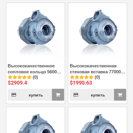
Высококачественное
Высококачественная
сопловое кольцо 56001
стеновая вставка 77000
(0)
(0)
подходит для
подходит для ABB A140-
$
2909.4
$
1990.63
турбонагнетателя ABB
H65
A140-H65
купить
купить