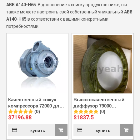
ABB A140-H65
. В дополнение к списку продуктов ниже, вы
также можете настроить свой собственный уникальный
ABB
A140-H65
в соответствии с вашими конкретными
потребностями.
Качественный кожух
Высококачественный
компрессора 72000 для
диффузор 79000
(0)
(0)
ABB A140-H65 turbo
подходит для ABB A140-
$
7196.88
$
1837.5
H65 turbo
купить
купить