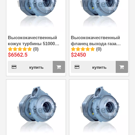
Высококачественный
Высококачественный
кожух турбины 51000
фланец выхода газа
(0)
(0)
подходит для турбины
52400 подходит для
$
6562.5
$
2450
ABB A140-H65.
турбонагнетателя ABB
A140-H65.
купить
купить