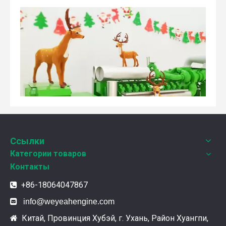
Weyeah Power отмечает канун Нового Года и торжественно разделяет радость праздника!
Ссылки
В этот полный веселья и уюта момент, 25 декабря 2
Категории товаров
Контакты
+86-18064047867


info@weyeahengine.com
Китай, Провинция Хубэй, г. Ухань, Район Хуангпи,
