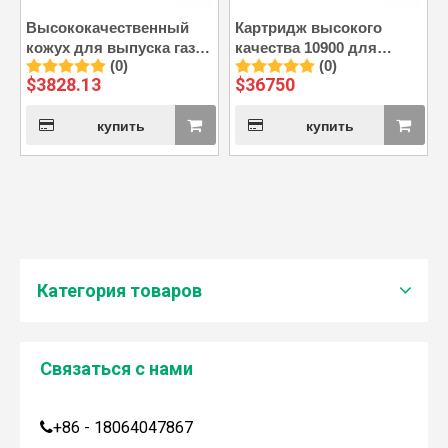
Высококачественный
Картридж высокого
кожух для выпуска газа
качества 10900 для
(0)
(0)
61001 подходит для
турбокомпрессора ABB
$
3828.13
$
36750
турбины A140-H65.
A140-H65
купить
купить
Категория товаров
Связаться с нами
Дженбахер забрал 200673
+86 - 18064047867

WY200673