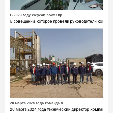
В 2023 году Weyeah power провела важную ежегодную встречу в середине года в международном отеле Шичжоу в г. Энши.
В совещании, которое провели руководители компани
20 марта 2024 года команда под руководством технического директора Weyeah Power прибыла на крупную свалку в Янлу, Вухань, для проведения проектного обследования.
20 марта 2024 года технический директор компании W