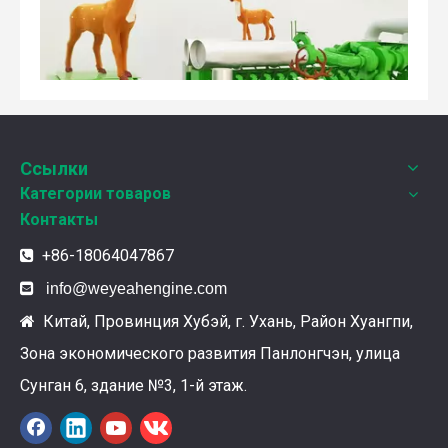
Ссылки
Weyeah Power отмечает канун Нового Года и торжественно разделяет радость праздника!
Категории товаров
В этот полный веселья и уюта момент, 25 декабря 2
Контакты
+86-18064047867


info@weyeahengine.com
Китай, Провинция Хубэй, г. Ухань, Район Хуангпи,

Зона экономического развития Панлонгчэн, улица
Сунган 6, здание №3, 1-й этаж.