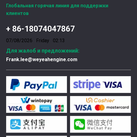
Глобальная горячая линия для поддержки
Ознакомление с подшипниками шатунных коленчатых валов Weyeah
клиентов
Подшипники шатунных коленчатых валов Weyeah Pow
+ 86-18074047867
07/08/2026 Friday 02:13
Для жалоб и предложений:
Frank.lee@weyeahengine.com
Введена в эксплуатацию установка нового поколения на базе Jenbacher J624
Генераторная установка на природном газе, газопор