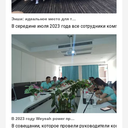
Энши: идеальное место для тимбилдинга Weyeah
В середине июля 2023 года все сотрудники компании
В 2023 году Weyeah power провела важную ежегодную встречу в середине года в международном отеле Шичжоу в г. Энши.
В совещании, которое провели руководители компани