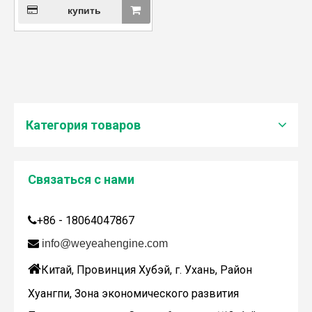
купить
Категория товаров
Связаться с нами
+86 - 18064047867

Дженбахер забрал 200673
WY200673

info@weyeahengine.com

Китай, Провинция Хубэй, г. Ухань, Район
Хуангпи, Зона экономического развития