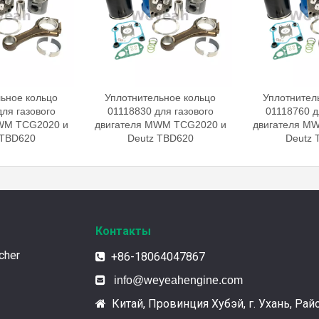
ьное кольцо
Уплотнительное кольцо
Уплотнител
ля газового
01118830 для газового
01118760 д
WM TCG2020 и
двигателя MWM TCG2020 и
двигателя M
 TBD620
Deutz TBD620
Deutz 
Контакты
cher
+86-18064047867


info@weyeahengine.com
Китай, Провинция Хубэй, г. Ухань, Рай
