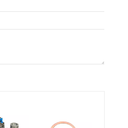
Weyeah Power отмечает канун Нового Года и торжественно разделяет радость праздника!
В этот полный веселья и уюта момент, 25 д
Ознакомление с подшипниками шатунных коленчатых валов Weyeah
Подшипники шатунных коленчатых валов Wey