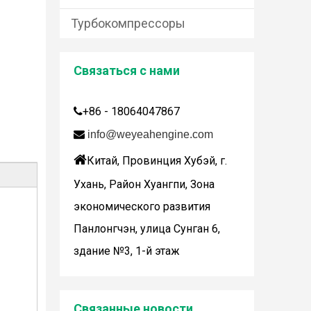
Турбокомпрессоры
Связаться с нами
+86 - 18064047867


info@weyeahengine.com
Дженбахер забрал 200673

Китай, Провинция Хубэй, г.
WY200673
Ухань, Район Хуангпи, Зона
экономического развития
Панлонгчэн, улица Сунган 6,
здание №3, 1-й этаж
Wuhan Weyeah сообщает о поступлении контроллеров и модулей Allen-Bradley!
Связанные новости