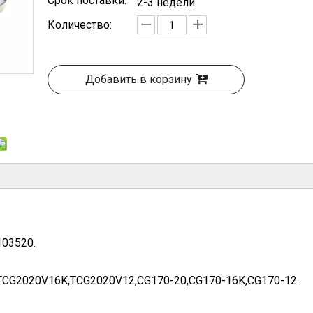
Срок поставки:
2-3 недели
Количество:
Добавить в корзину
103520.
TCG2020V16K,TCG2020V12,CG170-20,CG170-16K,CG170-12.