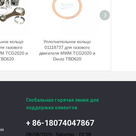
Введена в эксплуатацию установка нового поколения на базе Jenbacher J624
Генераторная установка на природном газе,
ьное кольцо
Уплотнительное кольцо
Уплотнитель
ля газового
01118737 для газового
01118727 дл
WM TCG2020 и
двигателя MWM TCG2020 и
двигателя MW
TBD620
Deutz TBD620
Deutz 
Глобальная горячая линия для
поддержки клиентов
Фильтры UPF для газовых двигателей MWM
+ 86-18074047867
Фильтры UPF для газовых двигателей MWM и 
он
08/08/2026 Saturday 02:58