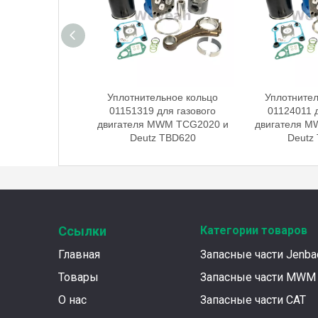
льное кольцо
Уплотнительное кольцо
Уплотнител
для газового
01151319 для газового
01124011 д
MWM TCG2020 и
двигателя MWM TCG2020 и
двигателя M
 TBD620
Deutz TBD620
Deutz
Ссылки
Категории товаров
Главная
Запасные части Jenba
Товары
Запасные части MWM
О нас
Запасные части CAT