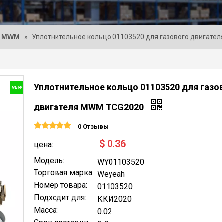
и MWM
»
Уплотнительное кольцо 01103520 для газового двигат
Уплотнительное кольцо 01103520 для газо
двигателя MWM TCG2020
0 Отзывы
$
0.36
цена:
Модель:
WY01103520
Торговая марка:
Weyeah
Номер товара:
01103520
Подходит для:
ККИ2020
Масса:
0.02