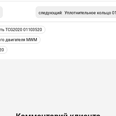
следующий:
Уплотнительное кольцо 01222800 для газового двигателя MWM TCG2020 и D
сть TCG2020 01103520
ого двигателя MWM
20