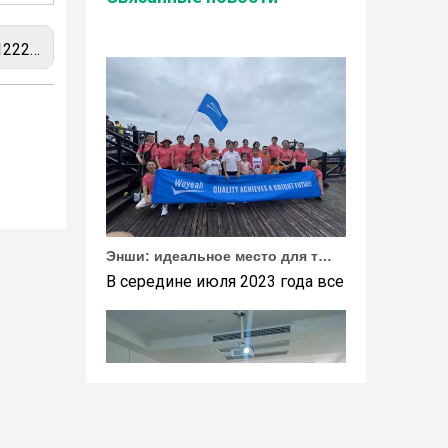
Wuhan Weyeah сообщает о поступлении контро
eutz TBD620
Энши: идеальное место для тимбилдинга Weyeah
В середине июля 2023 года все сотрудники 