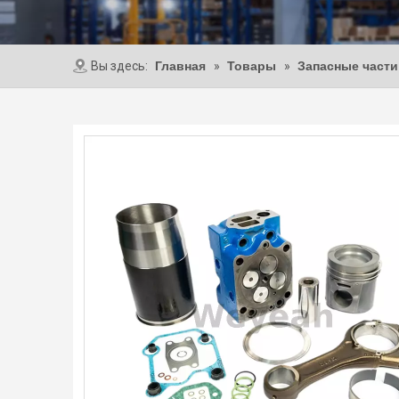
Вы здесь:
Главная
»
Товары
»
Запасные част